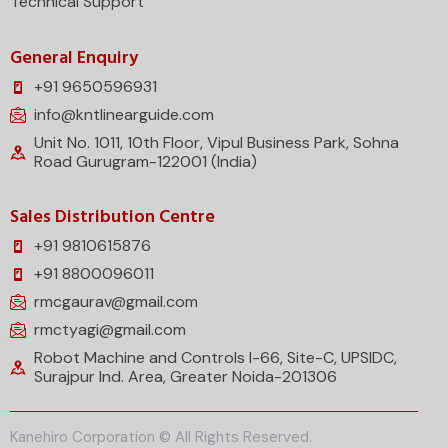
Technical Support
General Enquiry
+91 9650596931
info@kntlinearguide.com
Unit No. 1011, 10th Floor, Vipul Business Park, Sohna
Road Gurugram-122001 (India)
Sales Distribution Centre
+91 9810615876
+91 8800096011
rmcgaurav@gmail.com
rmctyagi@gmail.com
Robot Machine and Controls I-66, Site-C, UPSIDC,
Surajpur Ind. Area, Greater Noida-201306
Kanehiro Corporation © All Rights Reserved.