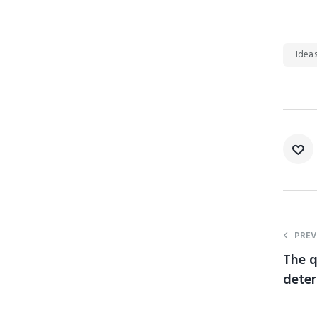
Idea
PREV
The qu
dete