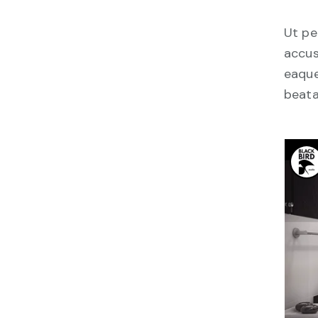
Ut pe
accus
eaque
beata