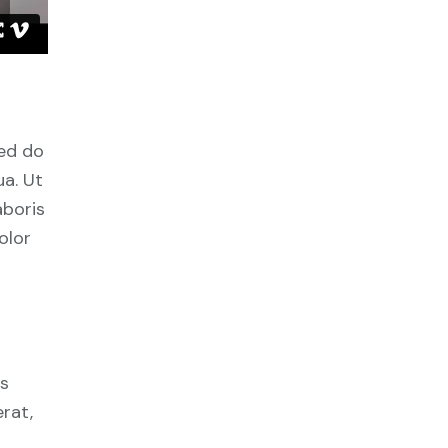
sed do
a. Ut
aboris
olor
us
rat,