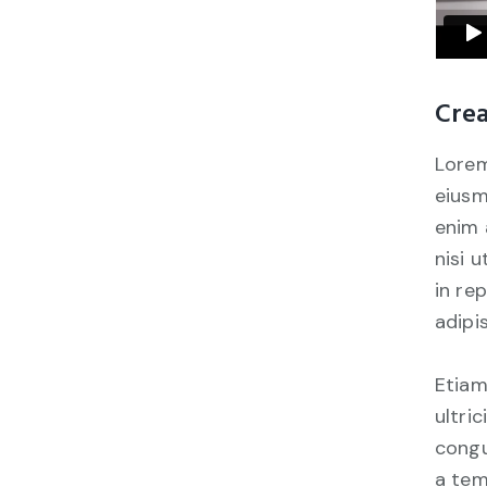
Crea
Lorem
eiusm
enim 
nisi 
in re
adipis
Etiam
ultri
congu
a tem