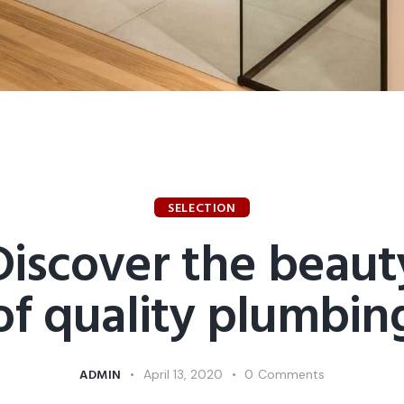
SELECTION
Discover the beaut
of quality plumbin
ADMIN
April 13, 2020
0
Comments