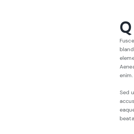
Q
Fusce
bland
eleme
Aenea
enim.
Sed u
accus
eaque
beata