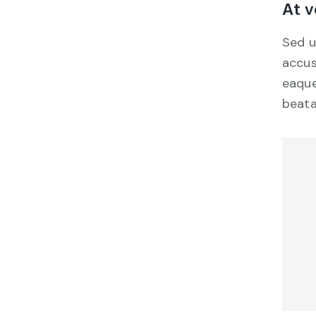
At v
Sed u
accus
eaque
beata