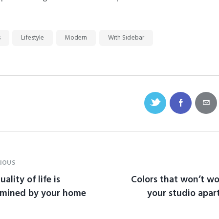
s
Lifestyle
Modern
With Sidebar
IOUS
ality of life is
Colors that won’t wo
rmined by your home
your studio apa