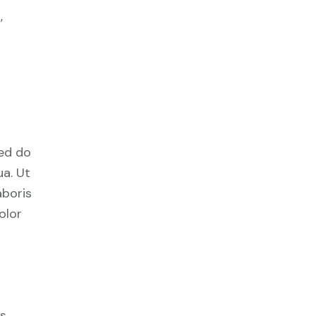
,
sed do
a. Ut
aboris
olor
us