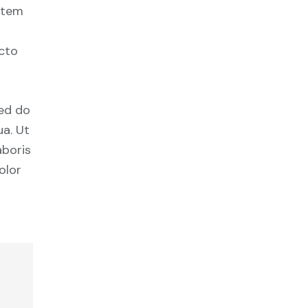
tatem
ecto
sed do
a. Ut
aboris
olor