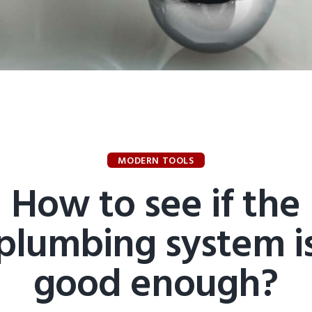
MODERN TOOLS
How to see if the
plumbing system i
good enough?