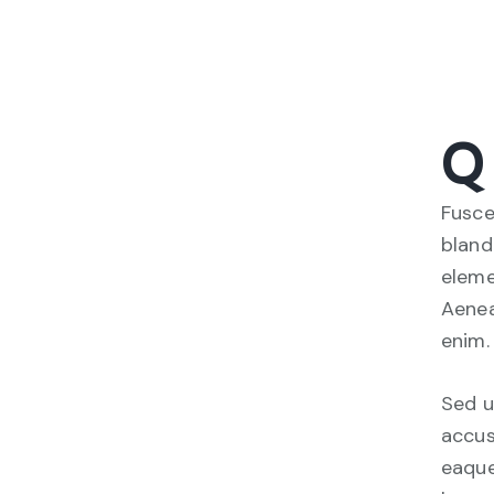
Q
Fusce
bland
eleme
Aenea
enim.
Sed u
accus
eaque