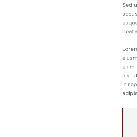
Sed u
accus
eaque
beata
Lorem
eiusm
enim 
nisi 
in re
adipis