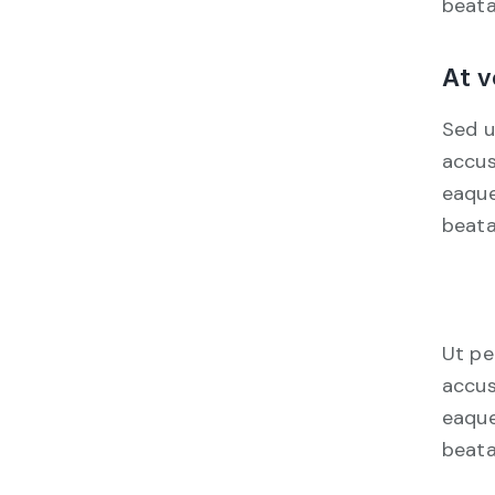
beata
At v
Sed u
accus
eaque
beata
Ut pe
accus
eaque
beata