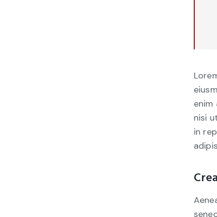
Lorem
eiusm
enim 
nisi 
in re
adipis
Crea
Aenea
senec