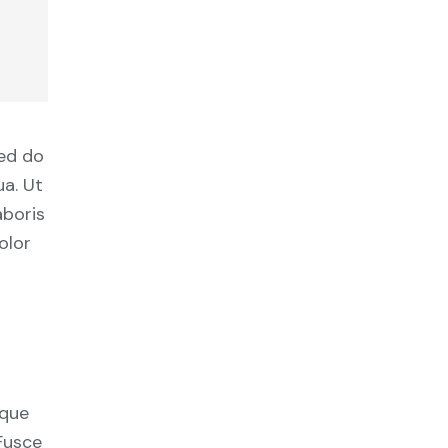
sed do
a. Ut
aboris
olor
ique
Fusce