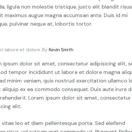
a, ligula non molestie tristique, justo elit blandit risus
it maximus augue magna accumsan ante. Duis id mi
que, pulvinar neque at, lobortis tortor.
st labore et dolore. By
Kevin Smith
 ipsum dolor sit amet, consectetur adipisicing elit, 
od tempor incididunt ut labore et dolore magna aliqu
ad minim veniam, quis nostrud exercitation ullamco l
ut aliquip ex ea commodo consequat. Duis aute irure d
prehenderit. Lorem ipsum dolor sit amet, consectetur
cing elit.
 vitae leo et diam pellentesque porta. Sed eleifend
cies risus, vel rutrum erat commodo ut. Praesent finib