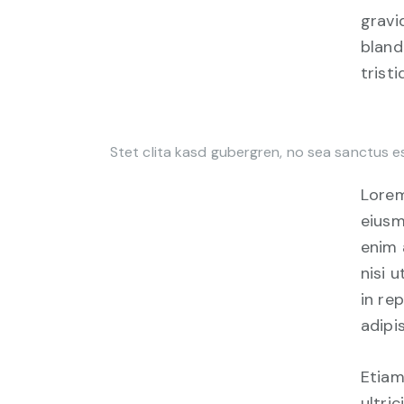
gravid
bland
tristi
Stet clita kasd gubergren, no sea sanctus e
Lorem
eiusm
enim 
nisi 
in re
adipis
Etiam
ultri