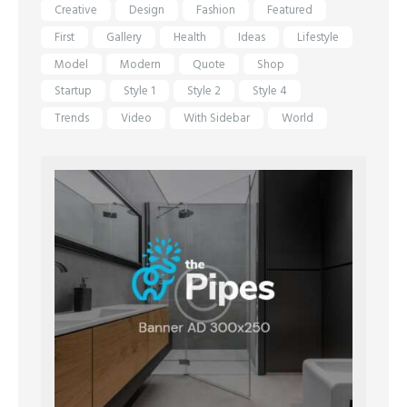
Creative
Design
Fashion
Featured
First
Gallery
Health
Ideas
Lifestyle
Model
Modern
Quote
Shop
Startup
Style 1
Style 2
Style 4
Trends
Video
With Sidebar
World