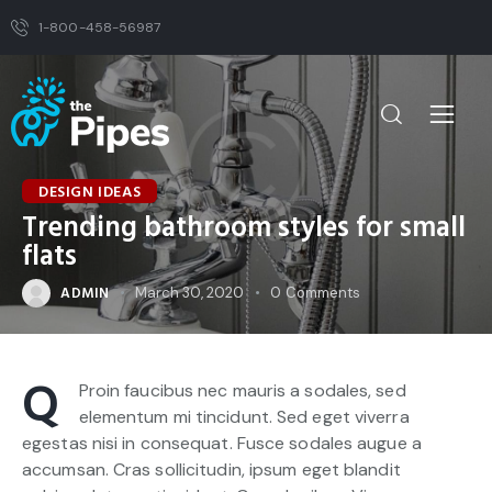
1-800-458-56987
DESIGN IDEAS
Trending bathroom styles for small
flats
ADMIN
March 30, 2020
0
Comments
Q
Proin faucibus nec mauris a sodales, sed
elementum mi tincidunt. Sed eget viverra
egestas nisi in consequat. Fusce sodales augue a
accumsan. Cras sollicitudin, ipsum eget blandit