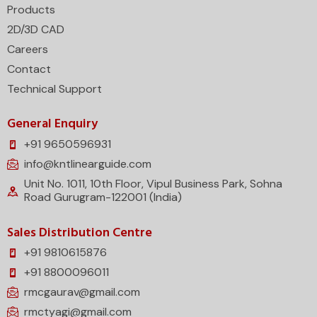
Products
2D/3D CAD
Careers
Contact
Technical Support
General Enquiry
+91 9650596931
info@kntlinearguide.com
Unit No. 1011, 10th Floor, Vipul Business Park, Sohna
Road Gurugram-122001 (India)
Sales Distribution Centre
+91 9810615876
+91 8800096011
rmcgaurav@gmail.com
rmctyagi@gmail.com