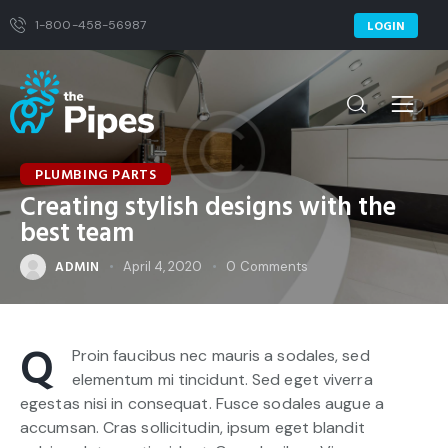
1-800-458-56987
LOGIN
PLUMBING PARTS
Creating stylish designs with the
best team
ADMIN
April 4, 2020
0
Comments
Q
Proin faucibus nec mauris a sodales, sed
elementum mi tincidunt. Sed eget viverra
egestas nisi in consequat. Fusce sodales augue a
accumsan. Cras sollicitudin, ipsum eget blandit