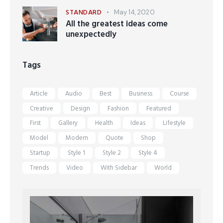
STANDARD
May 14, 2020
All the greatest ideas come
unexpectedly
Tags
Article
Audio
Best
Business
Course
Creative
Design
Fashion
Featured
First
Gallery
Health
Ideas
Lifestyle
Model
Modern
Quote
Shop
Startup
Style 1
Style 2
Style 4
Trends
Video
With Sidebar
World